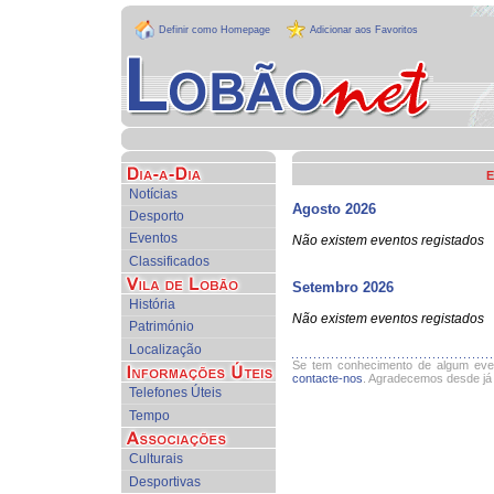
Definir como Homepage
Adicionar aos Favoritos
Notícias
Agosto 2026
Desporto
Eventos
Não existem eventos registados
Classificados
Setembro 2026
História
Não existem eventos registados
Património
Localização
Se tem conhecimento de algum event
contacte-nos
. Agradecemos desde já
Telefones Úteis
Tempo
Culturais
Desportivas