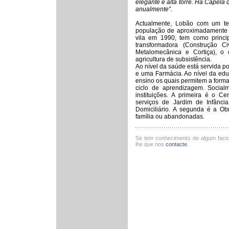
elegante e alta torre. Há Capela 
anualmente”
.
Actualmente, Lobão com um te
população de aproximadamente 6
vila em 1990, tem como princip
transformadora (Construção Civi
Metalomecânica e Cortiça), o 
agricultura de subsistência.
Ao nível da saúde está servida p
e uma Farmácia. Ao nível da edu
ensino os quais permitem a forma
ciclo de aprendizagem. Social
instituições. A primeira é o 
serviços de Jardim de Infânci
Domiciliário. A segunda é a Ob
família ou abandonadas.
Se tem conhecimento de algum fact
lhe que nos
contacte
.