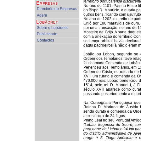
terretorio portucalense discurrent
No ano de 1101, Patrina Eris e 
Directório de Empresas
do Bispo D. Maurício, a quarta pa
outros bens, ficando com usufrut
Aderir
No ano de 1202, o direito de pad
Grijó por 100 maravidis de ouro. 
Sobre o Lobãonet
por uma transacção, no ano de 12
Mosteiro de Grijó. A parte daque
Publicidade
com a anexação do território Co
Contactos
sentença arbitral havia declara
daqui padroeiros já não o eram m
Lobão ou Lobon, segundo se d
Ordem dos Templários, teve rela
foi chamada Comenda de Lobão 
Pertenceu aos Templários, em 1
Ordem de Cristo, no reinado de D
XVIII um curato e comenda da O
470.000 reis. Lobão beneficiou 
1514, pelo rei D. Manuel I, à F
século XVIII aparece como cura
passando posteriormente a reitori
Na Coreografia Portuguesa que
Rainha D. Mariana de Áustria
sendo curato e comenda da Ordem
a existência de 24 fogos.
Pinho Leal no seu Portugal Antig
“Lobão, freguesia do Souro, co
para norte de Lisboa e 24 km para
do distrito administrativo de Av
orago é S. Tiago Apóstolo e e