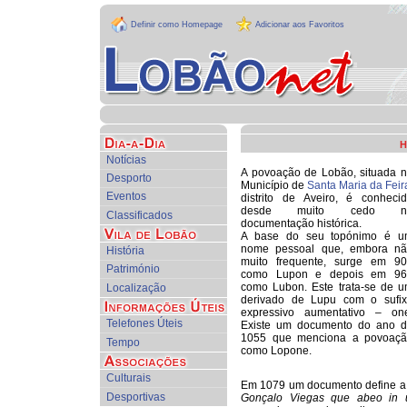
Definir como Homepage
Adicionar aos Favoritos
H
Notícias
A povoação de Lobão, situada 
Desporto
Município de
Santa Maria da Feir
Eventos
distrito de Aveiro, é conheci
desde muito cedo n
Classificados
documentação histórica.
A base do seu topónimo é u
nome pessoal que, embora n
História
muito frequente, surge em 9
Património
como Lupon e depois em 96
como Lubon. Este trata-se de 
Localização
derivado de Lupu com o sufi
expressivo aumentativo – on
Telefones Úteis
Existe um documento do ano 
1055 que menciona a povoaç
Tempo
como Lopone.
Culturais
Em 1079 um documento define a 
Desportivas
Gonçalo Viegas que abeo in ui